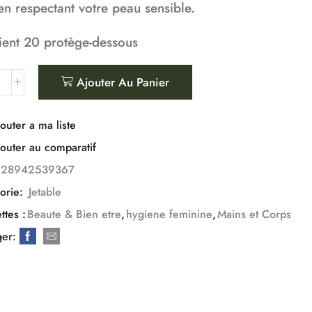
 en respectant votre peau sensible.
ient 20 protège-dessous
Ajouter Au Panier
outer a ma liste
outer au comparatif
628942539367
orie:
Jetable
ttes :
Beaute & Bien etre
,
hygiene feminine
,
Mains et Corps
ger: