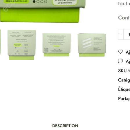
tout
Cont
Aj
Aj
SKU
Catég
Étique
Parta
DESCRIPTION