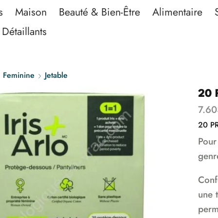
s
Maison
Beauté & Bien-Être
Alimentaire
Détaillants
 Feminine
Jetable
20 
7.60
20 P
Pour 
genre
Confo
une t
perm