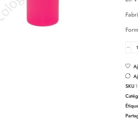
Fabr
Form
Aj
Aj
SKU
Catég
Étique
Parta