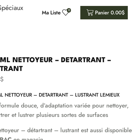
Spéciaux
0
Ma Liste
Panier
0.00
$
ML NETTOYEUR – DETARTRANT –
STRANT
$
L NETTOYEUR – DETARTRANT – LUSTRANT LEMIEUX
formule douce, d’adaptation variée pour nettoyer,
trer et lustrer plusieurs sortes de surfaces
ttoyeur – détartrant – lustrant est aussi disponible
RAC
en magasin.