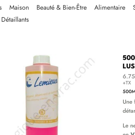
s
Maison
Beauté & Bien-Être
Alimentaire
Détaillants
500
LU
6.75
+TX
500M
Une 
détar
Le ne
en
V