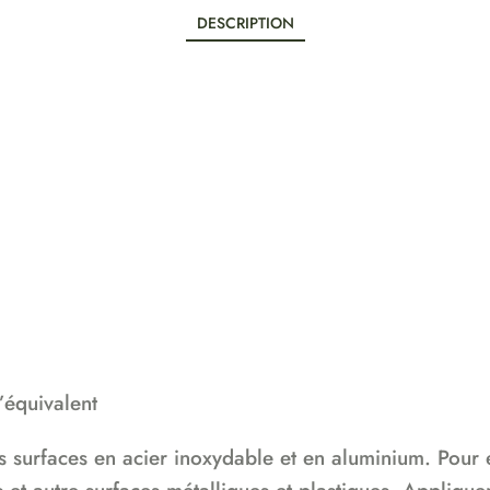
DESCRIPTION
’équivalent
 surfaces en acier inoxydable et en aluminium. Pour enl