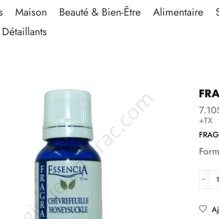
s
Maison
Beauté & Bien-Être
Alimentaire
Détaillants
FRA
7.10
+TX
FRAG
Form
Aj