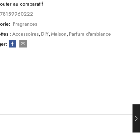
outer au comparatif
778159960222
orie:
Fragrances
ttes :
Accessoires
,
DIY
,
Maison
,
Parfum d'ambiance
ger: