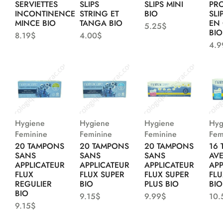
SERVIETTES
SLIPS
SLIPS MINI
PR
INCONTINENCE
STRING ET
BIO
SLI
MINCE BIO
TANGA BIO
EN
5.25
$
BIO
8.19
$
4.00
$
4.9
Hygiene
Hygiene
Hygiene
Hyg
Feminine
Feminine
Feminine
Fem
20 TAMPONS
20 TAMPONS
20 TAMPONS
16
SANS
SANS
SANS
AV
APPLICATEUR
APPLICATEUR
APPLICATEUR
APP
FLUX
FLUX SUPER
FLUX SUPER
FLU
REGULIER
BIO
PLUS BIO
BIO
BIO
9.15
$
9.99
$
10.
9.15
$