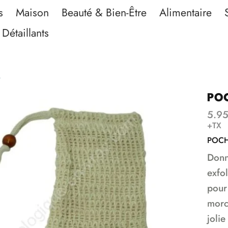
s
Maison
Beauté & Bien-Être
Alimentaire
Détaillants
POC
5.9
+TX
POCH
Donn
exfol
pour 
morc
jolie