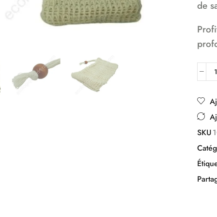
de sa
Profi
prof
Aj
Aj
SKU
1
Catég
Étique
Parta