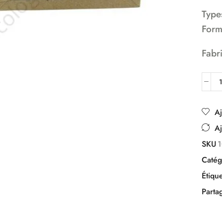
Type
Form
Fabr
Aj
Aj
SKU
Catég
Étique
Parta