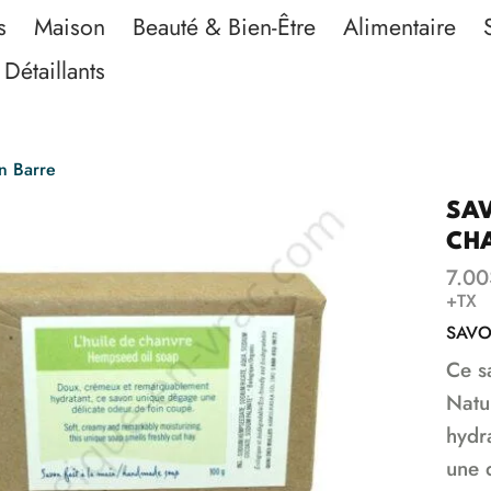
s
Maison
Beauté & Bien-Être
Alimentaire
Détaillants
n Barre
SAV
CH
7.00
+TX
SAVO
Ce s
Natu
hydr
une 