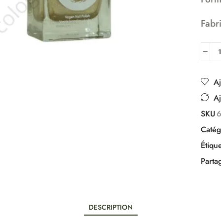
Fabr
Aj
Aj
SKU
Catég
Étique
Parta
DESCRIPTION