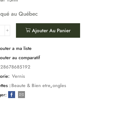
iqué au Québec
Ajouter Au Panier
outer a ma liste
outer au comparatif
628678685192
orie:
Vernis
ttes :
Beaute & Bien etre
,
ongles
ger: