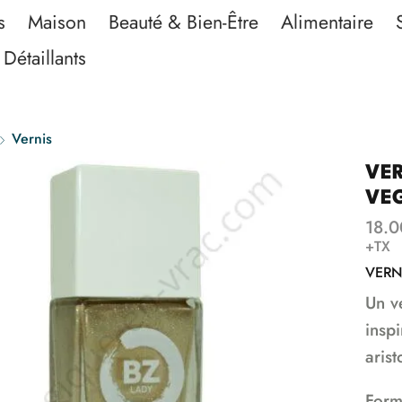
s
Maison
Beauté & Bien-Être
Alimentaire
Détaillants
Vernis
VE
VE
18.0
+TX
VERN
Un v
insp
aris
Form