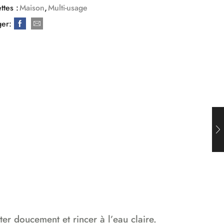
ttes :
Maison
,
Multi-usage
ger:
er doucement et rincer à l’eau claire.