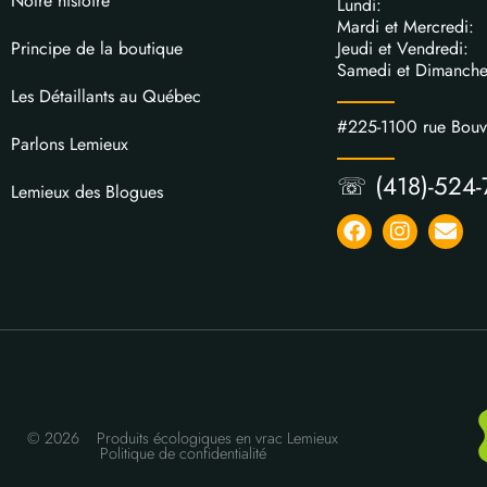
Notre histoire
Lundi: 
Mardi et Mercred
Jeudi et Vendred
Principe de la boutique
Samedi et Dimanch
Les Détaillants au Québec
#225-1100 rue Bou
Parlons Lemieux
☏ (418)-524-
Lemieux des Blogues
© 2026
Produits écologiques en vrac Lemieux
Politique de confidentialité