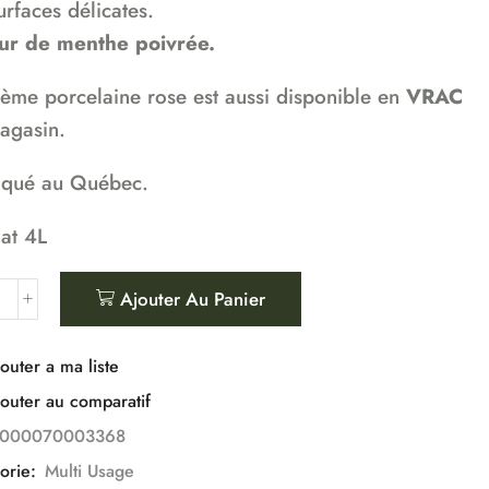
urfaces délicates.
r de menthe poivrée.
rème porcelaine rose est aussi disponible en
VRAC
agasin.
iqué au Québec.
at 4L
Ajouter Au Panier
outer a ma liste
outer au comparatif
1000070003368
orie:
Multi Usage