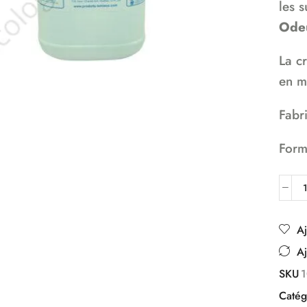
les s
Odeu
La c
en m
Fabr
Form
Aj
Aj
SKU
Catég