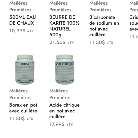
Matières
Matières
Matières
Mat
Premières
Premières
Premières
Pre
500ML EAU
BEURRE DE
Bicarbonate
Cri
DE CHAUX
KARITE 100%
de sodium en
sou
NATUREL
pot avec
avec
10.99
$
+TX
500g
cuillère
11.
21.50
$
11.50
$
+TX
+TX
Matières
Matières
Premières
Premières
Borax en pot
Acide citrique
avec cuillère
en pot avec
cuillère
11.50
$
+TX
17.99
$
+TX