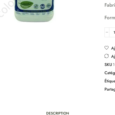
Fabr
Form
Aj
Aj
SKU
Catég
Étique
Parta
DESCRIPTION