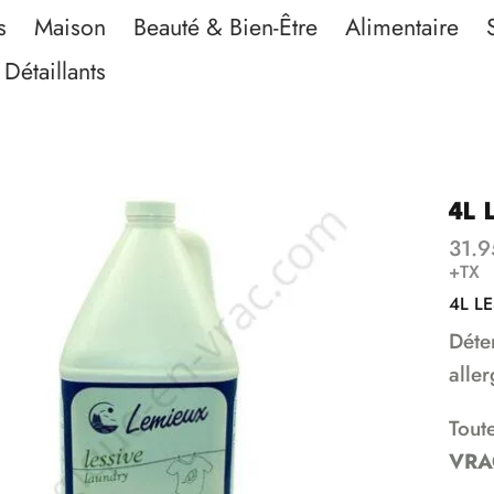
s
Maison
Beauté & Bien-Être
Alimentaire
Détaillants
4L 
31.9
+TX
4L L
Déte
alle
Tout
VRA