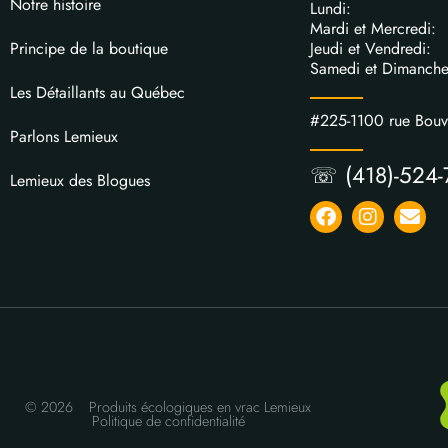
Notre histoire
Lundi: 
Mardi et Mercred
Jeudi et Vendred
Principe de la boutique
Samedi et Dimanch
Les Détaillants au Québec
#225-1100 rue Bou
Parlons Lemieux
☏ (418)-524-
Lemieux des Blogues
© 2026
Produits écologiques en vrac Lemieux
Politique de confidentialité