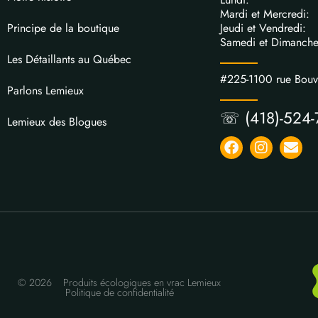
Mardi et Mercred
Jeudi et Vendred
Principe de la boutique
Samedi et Dimanch
Les Détaillants au Québec
#225-1100 rue Bou
Parlons Lemieux
☏ (418)-524-
Lemieux des Blogues
© 2026
Produits écologiques en vrac Lemieux
Politique de confidentialité