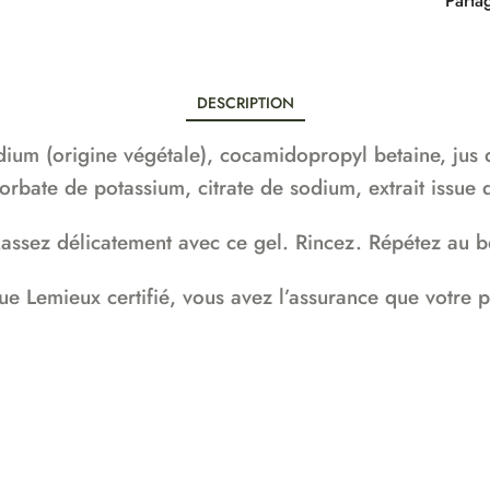
Parta
DESCRIPTION
ium (origine végétale), cocamidopropyl betaine, jus d
rbate de potassium, citrate de sodium, extrait issue d
assez délicatement avec ce gel. Rincez. Répétez au b
e Lemieux certifié, vous avez l’assurance que votre p