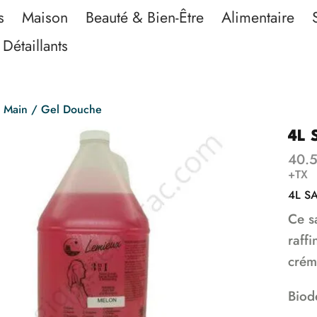
s
Maison
Beauté & Bien-Être
Alimentaire
Détaillants
 Main / Gel Douche
4L 
40.
+TX
4L S
Ce s
raff
crém
Biod