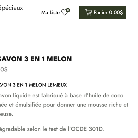
Spéciaux
0
Ma Liste
Panier
0.00
$
SAVON 3 EN 1 MELON
50
$
AVON 3 EN 1 MELON LEMIEUX
avon liquide est fabriqué à base d’huile de coco
inée et émulsifiée pour donner une mousse riche et
euse.
égradable selon le test de l’OCDE 301D.