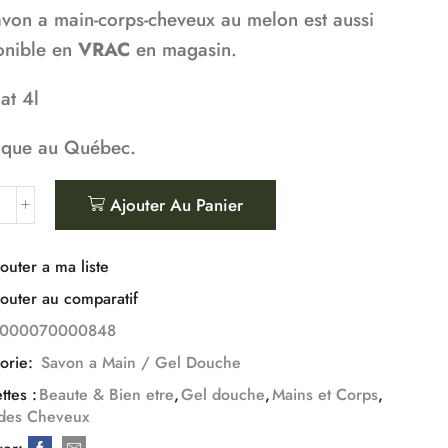
avon a main-corps-cheveux au melon est aussi
onible en
VRAC
en magasin.
at 4l
ique au Québec.
Ajouter Au Panier
outer a ma liste
outer au comparatif
1000070000848
orie:
Savon a Main / Gel Douche
ttes :
Beaute & Bien etre
,
Gel douche
,
Mains et Corps
,
 des Cheveux