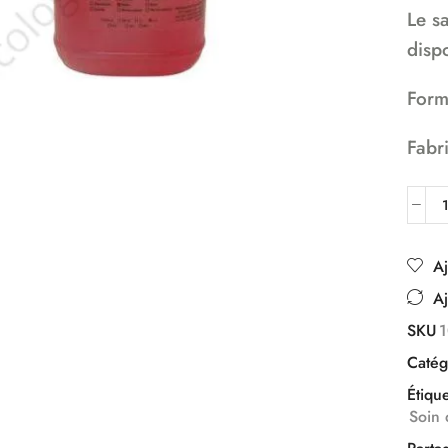
Le s
disp
Form
Fabr
Aj
Aj
SKU
Catég
Étique
Soin