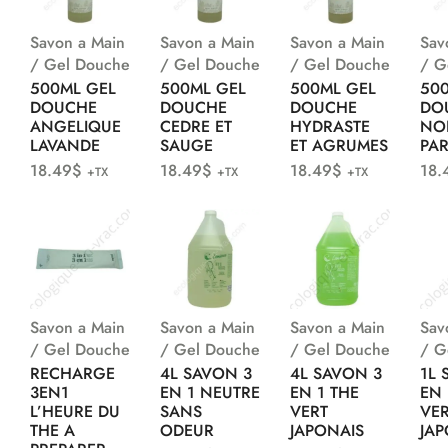
Savon a Main
Savon a Main
Savon a Main
Sav
/ Gel Douche
/ Gel Douche
/ Gel Douche
/ G
500ML GEL
500ML GEL
500ML GEL
50
DOUCHE
DOUCHE
DOUCHE
DO
ANGELIQUE
CEDRE ET
HYDRASTE
NO
LAVANDE
SAUGE
ET AGRUMES
PA
18.49
$
18.49
$
18.49
$
18.
+TX
+TX
+TX
Savon a Main
Savon a Main
Savon a Main
Sav
/ Gel Douche
/ Gel Douche
/ Gel Douche
/ G
RECHARGE
4L SAVON 3
4L SAVON 3
1L 
3EN1
EN 1 NEUTRE
EN 1 THE
EN 
L’HEURE DU
SANS
VERT
VE
THE A
ODEUR
JAPONAIS
JAP