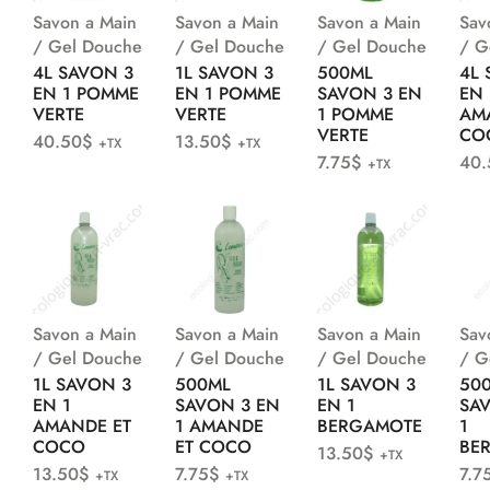
Savon a Main
Savon a Main
Savon a Main
Sav
/ Gel Douche
/ Gel Douche
/ Gel Douche
/ G
4L SAVON 3
1L SAVON 3
500ML
4L 
EN 1 POMME
EN 1 POMME
SAVON 3 EN
EN 
VERTE
VERTE
1 POMME
AM
VERTE
CO
40.50
$
13.50
$
+TX
+TX
7.75
$
40.
+TX
Savon a Main
Savon a Main
Savon a Main
Sav
/ Gel Douche
/ Gel Douche
/ Gel Douche
/ G
1L SAVON 3
500ML
1L SAVON 3
50
EN 1
SAVON 3 EN
EN 1
SA
AMANDE ET
1 AMANDE
BERGAMOTE
1
COCO
ET COCO
BE
13.50
$
+TX
13.50
$
7.75
$
7.7
+TX
+TX