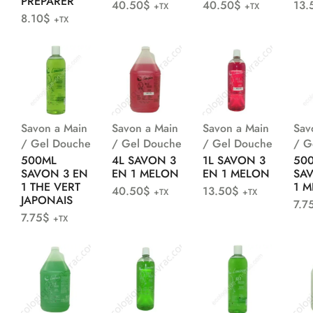
PREPARER
40.50
$
40.50
$
13.
+TX
+TX
8.10
$
+TX
Savon a Main
Savon a Main
Savon a Main
Sav
/ Gel Douche
/ Gel Douche
/ Gel Douche
/ G
500ML
4L SAVON 3
1L SAVON 3
50
SAVON 3 EN
EN 1 MELON
EN 1 MELON
SA
1 THE VERT
1 
40.50
$
13.50
$
+TX
+TX
JAPONAIS
7.7
7.75
$
+TX