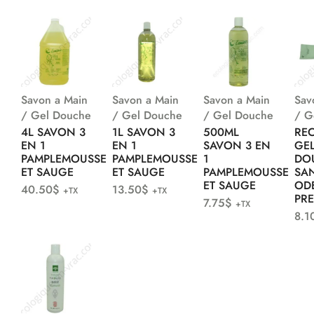
Savon a Main
Savon a Main
Savon a Main
Sav
/ Gel Douche
/ Gel Douche
/ Gel Douche
/ G
4L SAVON 3
1L SAVON 3
500ML
RE
EN 1
EN 1
SAVON 3 EN
GE
PAMPLEMOUSSE
PAMPLEMOUSSE
1
DO
ET SAUGE
ET SAUGE
PAMPLEMOUSSE
SA
ET SAUGE
OD
40.50
$
13.50
$
+TX
+TX
PR
7.75
$
+TX
8.1