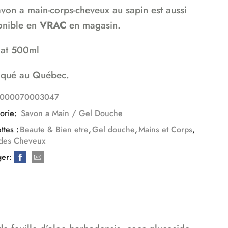
avon a main-corps-cheveux au sapin est aussi
onible en
VRAC
en magasin.
at 500ml
iqué au Québec.
1000070003047
orie:
Savon a Main / Gel Douche
ttes :
Beaute & Bien etre
,
Gel douche
,
Mains et Corps
,
 des Cheveux
ger: