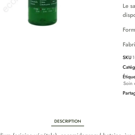
Le s
disp
Form
Fabr
SKU
Catég
Étique
Soin
Parta
DESCRIPTION