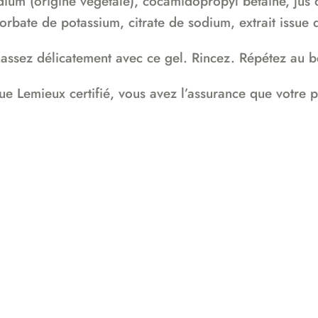
ium (origine végétale), cocamidopropyl betaine, jus d
rbate de potassium, citrate de sodium, extrait issue d
assez délicatement avec ce gel. Rincez. Répétez au b
e Lemieux certifié, vous avez l’assurance que votre p