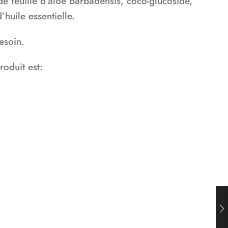
e feuille d’aloe barbadensis, coco-glucoside,
’huile essentielle.
esoin.
roduit est: