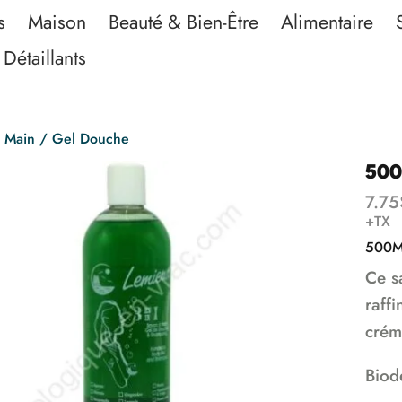
s
Maison
Beauté & Bien-Être
Alimentaire
Détaillants
 Main / Gel Douche
500
7.75
+TX
500M
Ce s
raff
crém
Biod