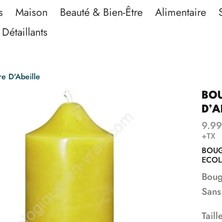
s
Maison
Beauté & Bien-Être
Alimentaire
Détaillants
re D'Abeille
BOU
D’A
9.99
+TX
BOUGI
ECOL
Boug
Sans
Taill