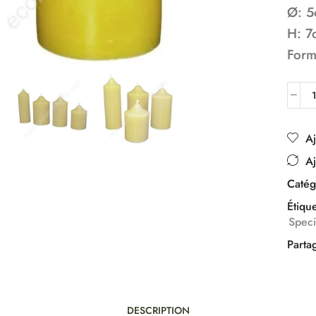
Ø: 
H: 7
Form
Aj
Aj
Catég
Étique
Spec
Parta
DESCRIPTION