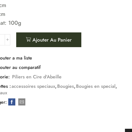
5cm
cm
at: 100g
Ajouter Au Panier
outer a ma liste
outer au comparatif
orie:
Piliers en Cire d'Abeille
ttes :
accessoires speciaux
,
Bougies
,
Bougies en special
,
iaux
ger: