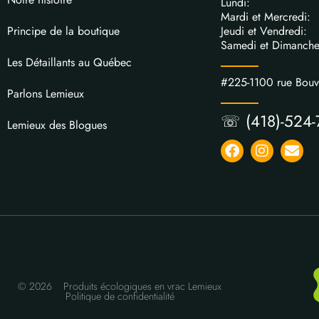
Lundi: 
Mardi et Mercred
Jeudi et Vendred
Principe de la boutique
Samedi et Dimanch
Les Détaillants au Québec
#225-1100 rue Bou
Parlons Lemieux
☏ (418)-524-
Lemieux des Blogues
© 2026
Produits écologiques en vrac Lemieux
Politique de confidentialité