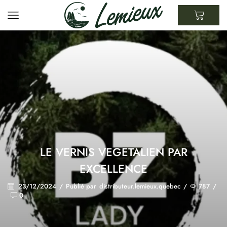
LE VERNIS VEGETALIEN PAR
EXCELLENCE
23/12/2024
/
Publié par
distributeur.lemieux.quebec
/
787
/
0