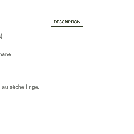
DESCRIPTION
s)
thane
 au sèche linge.