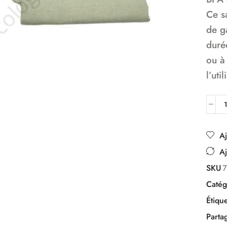
Ce s
de g
duré
ou à 
l’uti
Aj
Aj
SKU
Catég
Étique
Parta