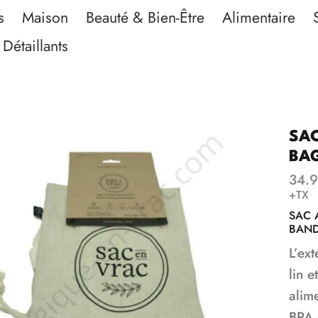
s
Maison
Beauté & Bien-Être
Alimentaire
Détaillants
SAC
BA
34.
+TX
SAC 
BAND
L’ex
lin 
alim
BPA 