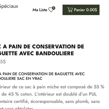
Spéciaux
0
Ma Liste
Panier
0.00
$
 A PAIN DE CONSERVATION DE
GUETTE AVEC BANDOULIERE
95
$
A PAIN DE CONSERVATION DE BAGUETTE AVEC
OULIERE SAC EN VRAC
térieur de ce sac à pain miche est composé de 55 %
et de 45 % coton. L’intérieur est doublé d’un PUL
entaire certifié, écoresponsable, sans plomb, sans
et sans phtalates.