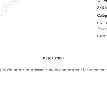
Aj
SKU
Catég
Étique
Neces
Parta
DESCRIPTION
s de notre fournisseur mais comportent les memes car