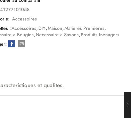
outer au comparatif
841277101058
orie:
Accessoires
ttes :
Accessoires
,
DIY
,
Maison
,
Matieres Premieres
,
saire a Bougies
,
Necessaire a Savons
,
Produits Menagers
ger:
acteristiques et qualites.