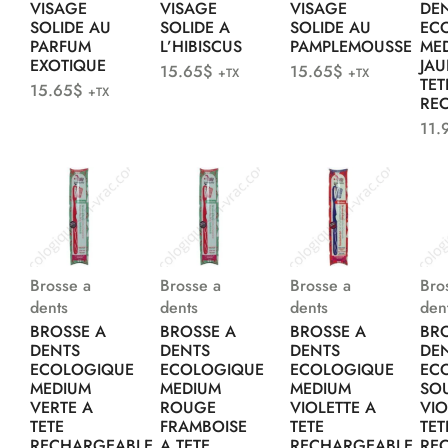
VISAGE
VISAGE
VISAGE
DE
SOLIDE AU
SOLIDE A
SOLIDE AU
EC
PARFUM
L’HIBISCUS
PAMPLEMOUSSE
ME
EXOTIQUE
JAU
15.65
$
15.65
$
+TX
+TX
TET
15.65
$
+TX
RE
11.
Brosse a
Brosse a
Brosse a
Bro
dents
dents
dents
den
BROSSE A
BROSSE A
BROSSE A
BR
DENTS
DENTS
DENTS
DE
ECOLOGIQUE
ECOLOGIQUE
ECOLOGIQUE
EC
MEDIUM
MEDIUM
MEDIUM
SO
VERTE A
ROUGE
VIOLETTE A
VIO
TETE
FRAMBOISE
TETE
TET
RECHARGEABLE
A TETE
RECHARGEABLE
RE