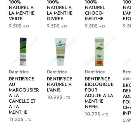
100%
100%
100%
10
NATUREL A
NATUREL A
NATUREL
NA
LA MENTHE
LA MENTHE
CHOCO-
L’A
VERTE
GIVREE
MENTHE
ETO
9.50
$
9.50
$
9.50
$
9.5
+TX
+TX
+TX
Dentifrice
Dentifrice
Dentifrice
Bro
den
DENTIFRICE
DENTIFRICE
DENTIFRICE
AU
NATUREL A
BIOLOGIQUE
BR
MARGOUSIER
L’ANIS
POUR
DE
A LA
ADULTE A LA
AD
10.99
$
+TX
CANELLE ET
MENTHE
POI
A LA
NEEM
CH
MENTHE
INF
10.99
$
+TX
11.30
$
5.9
+TX