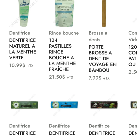
Dentifrice
Rince bouche
Brosse a
Con
dents
Vid
DENTIFRICE
124
NATUREL A
PASTILLES
PORTE
12
LA MENTHE
RINCE
BROSSE A
CO
VERTE
BOUCHE A
DENT DE
PAT
LA MENTHE
VOYAGE EN
OU
10.99
$
+TX
FRAÎCHE
BAMBOU
2.5
21.50
$
7.99
$
+TX
+TX
Dentifrice
Dentifrice
Dentifrice
Dent
DENTIFRICE
DENTIFRICE
DENTIFRICE
DEN