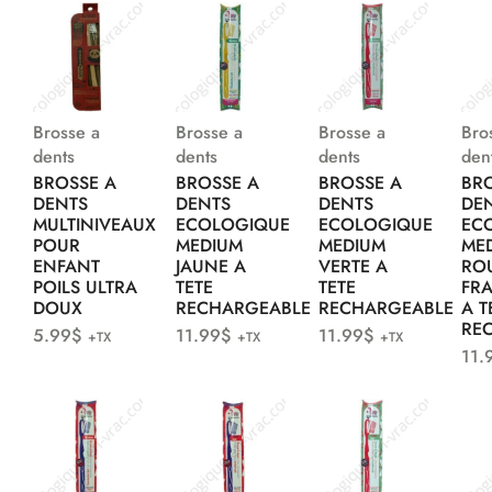
Brosse a
Brosse a
Brosse a
Bro
dents
dents
dents
den
BROSSE A
BROSSE A
BROSSE A
BR
DENTS
DENTS
DENTS
DE
MULTINIVEAUX
ECOLOGIQUE
ECOLOGIQUE
EC
POUR
MEDIUM
MEDIUM
ME
ENFANT
JAUNE A
VERTE A
RO
POILS ULTRA
TETE
TETE
FR
DOUX
RECHARGEABLE
RECHARGEABLE
A T
RE
5.99
$
11.99
$
11.99
$
+TX
+TX
+TX
11.