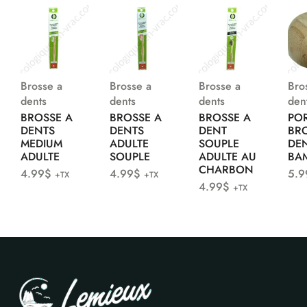
Brosse a
Brosse a
Brosse a
Bro
dents
dents
dents
den
BROSSE A
BROSSE A
BROSSE A
PO
DENTS
DENTS
DENT
BR
MEDIUM
ADULTE
SOUPLE
DE
ADULTE
SOUPLE
ADULTE AU
BA
CHARBON
4.99
$
4.99
$
5.9
+TX
+TX
4.99
$
+TX