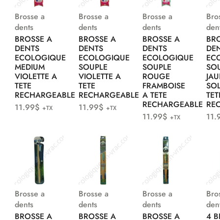
Brosse a
Brosse a
Brosse a
Bro
dents
dents
dents
den
BROSSE A
BROSSE A
BROSSE A
BR
DENTS
DENTS
DENTS
DE
ECOLOGIQUE
ECOLOGIQUE
ECOLOGIQUE
EC
MEDIUM
SOUPLE
SOUPLE
SO
VIOLETTE A
VIOLETTE A
ROUGE
JA
TETE
TETE
FRAMBOISE
SOL
RECHARGEABLE
RECHARGEABLE
A TETE
TET
RECHARGEABLE
RE
11.99
$
11.99
$
+TX
+TX
11.99
$
11.
+TX
Brosse a
Brosse a
Brosse a
Bro
dents
dents
dents
den
BROSSE A
BROSSE A
BROSSE A
4 B