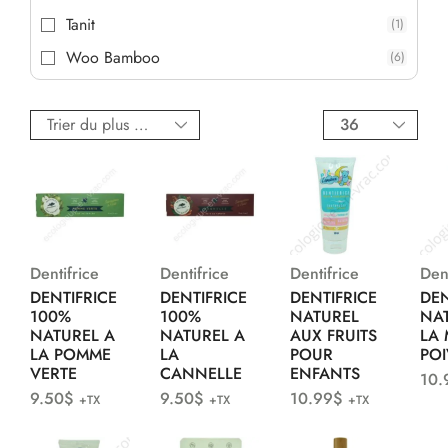
Tanit
(1)
Woo Bamboo
(6)
Dentifrice
Dentifrice
Dentifrice
Dent
DENTIFRICE
DENTIFRICE
DENTIFRICE
DEN
100%
100%
NATUREL
NA
NATUREL A
NATUREL A
AUX FRUITS
LA
LA POMME
LA
POUR
POI
VERTE
CANNELLE
ENFANTS
10.
9.50
$
9.50
$
10.99
$
+TX
+TX
+TX