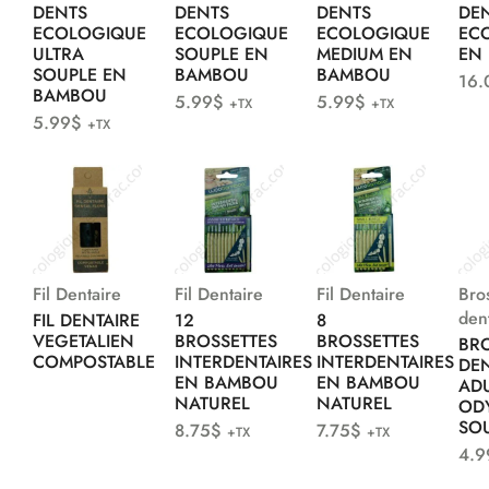
DENTS
DENTS
DENTS
DE
ECOLOGIQUE
ECOLOGIQUE
ECOLOGIQUE
EC
ULTRA
SOUPLE EN
MEDIUM EN
EN
SOUPLE EN
BAMBOU
BAMBOU
16.
BAMBOU
5.99
$
5.99
$
+TX
+TX
5.99
$
+TX
Fil Dentaire
Fil Dentaire
Fil Dentaire
Bro
den
FIL DENTAIRE
12
8
VEGETALIEN
BROSSETTES
BROSSETTES
BR
COMPOSTABLE
INTERDENTAIRES
INTERDENTAIRES
DE
EN BAMBOU
EN BAMBOU
AD
NATUREL
NATUREL
OD
SO
8.75
$
7.75
$
+TX
+TX
4.9